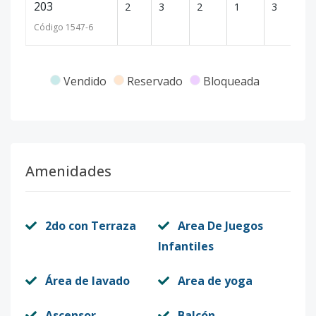
203
2
3
2
1
3
12
Código
1547
-6
Vendido
Reservado
Bloqueada
Amenidades
2do con Terraza
Area De Juegos
Infantiles
Área de lavado
Area de yoga
Ascensor
Balcón