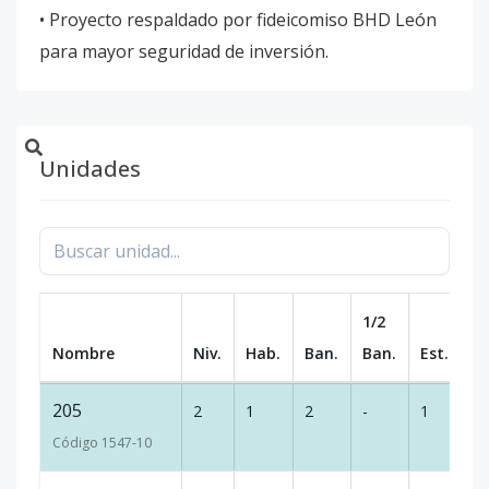
• Proyecto respaldado por fideicomiso BHD León
para mayor seguridad de inversión.
Unidades
1/2
Nombre
Niv.
Hab.
Ban.
Ban.
Est.
m
205
2
1
2
-
1
74
Código
1547
-10