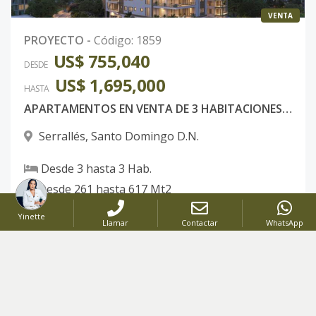
VENTA
PROYECTO
-
Código
:
1859
US$ 755,040
DESDE
US$ 1,695,000
HASTA
APARTAMENTOS EN VENTA DE 3 HABITACIONES EN SERRALLES
Serrallés
,
Santo Domingo D.N.
Desde
3
hasta
3
Hab.
Desde
261
hasta
617
Mt2
Yinette
Llamar
Contactar
WhatsApp