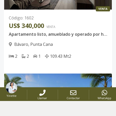
VENTA
Código
:
1602
US$ 340,000
VENTA
Apartamento listo, amueblado y operado por hotel en Punta Cana | 2 habitaciones | Salida directa a piscina | Renta garantizada
Bávaro
,
Punta Cana
2
2
1
109.43
Mt2
Yinette
Llamar
Contactar
WhatsApp