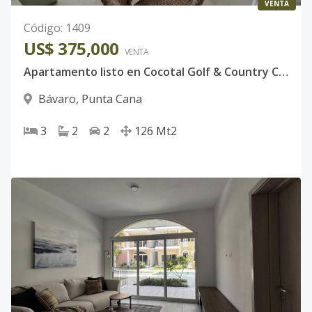
VENTA
Código
:
1409
US$ 375,000
VENTA
Apartamento listo en Cocotal Golf & Country Club | 3 habitaciones | Vista al golf | Punta Cana
Bávaro
,
Punta Cana
3
2
2
126
Mt2