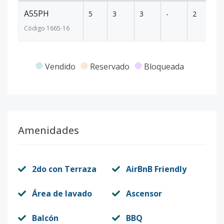
A55PH
5
3
3
-
2
19
Código
1665
-16
Vendido
Reservado
Bloqueada
Amenidades
2do con Terraza
AirBnB Friendly
Área de lavado
Ascensor
Balcón
BBQ