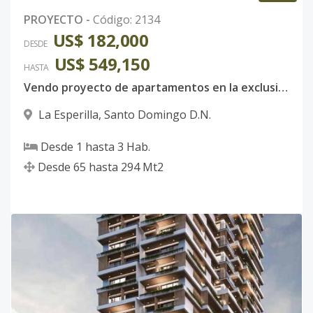
PROYECTO
-
Código
:
2134
US$ 182,000
DESDE
US$ 549,150
HASTA
Vendo proyecto de apartamentos en la exclusiva zona de LA ESPERILLA CON VISTA A MAR. D.N
La Esperilla
,
Santo Domingo D.N.
Desde
1
hasta
3
Hab.
Desde
65
hasta
294
Mt2