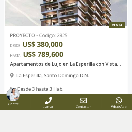
VENTA
PROYECTO
-
Código
:
2825
US$ 380,000
DESDE
US$ 789,600
HASTA
Apartamentos de Lujo en La Esperilla con Vistas al Parque y al Mar
La Esperilla
,
Santo Domingo D.N.
Desde
3
hasta
3
Hab.
Desde
133
hasta
282
Mt2
Yinette
Llamar
Contactar
WhatsApp