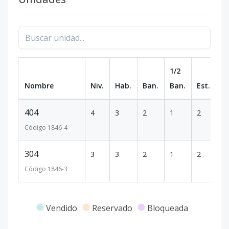
1/2
Nombre
Niv.
Hab.
Ban.
Ban.
Est.
m
404
4
3
2
1
2
1
Código
1846
-4
304
3
3
2
1
2
1
Código
1846
-3
Vendido
Reservado
Bloqueada