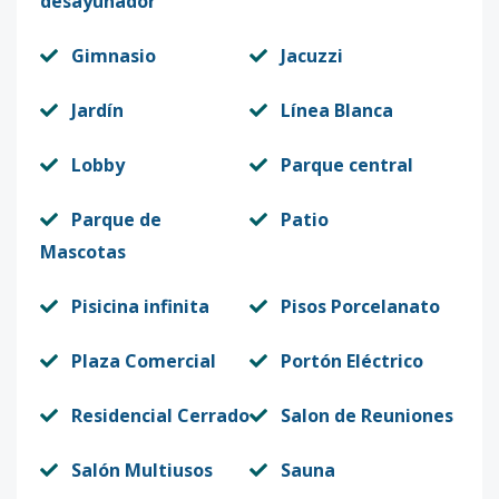
desayunador
TS-1228
8
2
2
-
-
99
Gimnasio
Jacuzzi
Código
1934
-16
Jardín
Línea Blanca
TS-1229
9
2
2
1
-
7
Código
1934
-17
Lobby
Parque central
TS-1231
1
2
2
1
-
75
Parque de
Patio
Código
1934
-18
Mascotas
TS-1232
2
2
2
1
-
73
Pisicina infinita
Pisos Porcelanato
Código
1934
-19
Plaza Comercial
Portón Eléctrico
TS-1233
1
3
3
-
-
13
Residencial Cerrado
Salon de Reuniones
Código
1934
-20
Salón Multiusos
Sauna
TS-1234
4
1
2
-
-
59