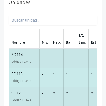
Unidades
1/2
Nombre
Niv.
Hab.
Ban.
Ban.
Est.
m
SD114
-
1
1
-
1
56
Código
1934
-2
SD115
-
1
1
-
1
43
Código
1934
-3
SD121
-
2
2
-
2
75
Código
1934
-4