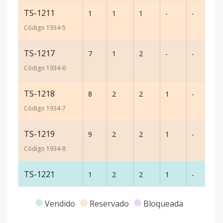
TS-1211
1
1
1
-
-
45
Código
1934
-5
TS-1217
7
1
2
-
-
60
Código
1934
-6
TS-1218
8
2
2
1
-
99
Código
1934
-7
TS-1219
9
2
2
1
-
7
Código
1934
-8
TS-1221
1
2
2
1
-
75
Código
1934
-9
Vendido
Reservado
Bloqueada
TS-1222
2
2
2
1
-
73