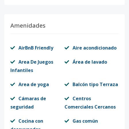
Código
1934
-10
TS-1223
3
3
3
-
-
13
Amenidades
Código
1934
-11
TS-1224
4
1
2
-
-
59
AirBnB Friendly
Aire acondicionado
Código
1934
-12
Area De Juegos
Área de lavado
TS-1225
5
1
2
-
-
59
Infantiles
Código
1934
-13
Area de yoga
Balcón tipo Terraza
TS-1226
6
1
2
-
-
59
Código
1934
-14
Cámaras de
Centros
seguridad
Comerciales Cercanos
TS-1227
7
1
1
-
-
59
Código
Cocina con
1934
-15
Gas común