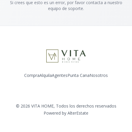
Si crees que esto es un error, por favor contacta a nuestro
equipo de soporte.
Compra
Alquila
Agentes
Punta Cana
Nosotros
Facebook
Instagram
LinkedIn
YouTube
©
2026
VITA HOME
,
Todos los derechos reservados
Powered by
AlterEstate