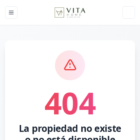
Toggle navigation menu
Toggl
404
La propiedad no existe
o no está disponible