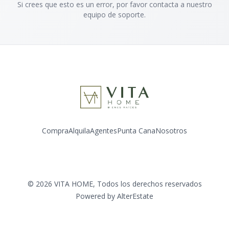
Si crees que esto es un error, por favor contacta a nuestro
equipo de soporte.
Compra
Alquila
Agentes
Punta Cana
Nosotros
Facebook
Instagram
LinkedIn
YouTube
©
2026
VITA HOME
,
Todos los derechos reservados
Powered by
AlterEstate