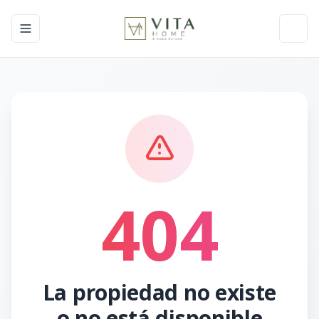
Toggle navigation menu
Toggl
404
La propiedad no existe
o no está disponible