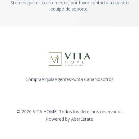
Si crees que esto es un error, por favor contacta a nuestro
equipo de soporte.
Compra
Alquila
Agentes
Punta Cana
Nosotros
Facebook
Instagram
LinkedIn
YouTube
©
2026
VITA HOME
,
Todos los derechos reservados
Powered by
AlterEstate