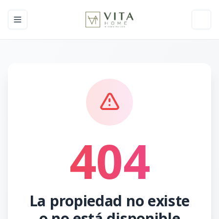
Toggle navigation menu
Toggl
404
La propiedad no existe
o no está disponible