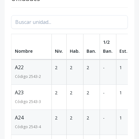
1/2
Nombre
Niv.
Hab.
Ban.
Ban.
Est.
m
A22
2
2
2
-
1
91
Código
2543
-2
A23
2
2
2
-
1
91
Código
2543
-3
A24
2
2
2
-
1
91
Código
2543
-4