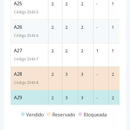
A25
2
2
2
-
1
91
Código
2543
-5
A26
2
2
2
-
1
91
Código
2543
-6
A27
2
2
2
1
1
10
Código
2543
-7
A28
2
3
3
-
2
12
Código
2543
-8
A29
2
3
3
-
2
12
Código
2543
-9
Vendido
Reservado
Bloqueada
A31
3
2
1
1
1
10
Código
2543
-10