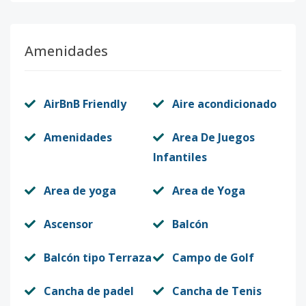
A32
3
2
2
-
1
91
Amenidades
Código
2543
-11
A33
3
2
2
-
1
91
AirBnB Friendly
Aire acondicionado
Código
2543
-12
Amenidades
Area De Juegos
A38
3
2
3
-
2
12
Infantiles
Código
2543
-13
Area de yoga
Area de Yoga
A42
4
2
2
-
1
91
Código
2543
-14
Ascensor
Balcón
A51
5
3
2
2
2
13
Balcón tipo Terraza
Campo de Golf
Código
2543
-15
Cancha de padel
Cancha de Tenis