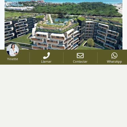
Yinette
Llamar
Contactar
WhatsApp
PROYECTO
-
Código
:
2783
US$ 406,482
DESDE
US$ 686,400
HASTA
APARTAMENTOS AMUEBLADOS CON RENTAL POOL PARA INVERSIÓN
Cap Cana
,
Punta Cana
Desde
1
hasta
2
Hab.
Desde
59.82
hasta
100.88
Mt2