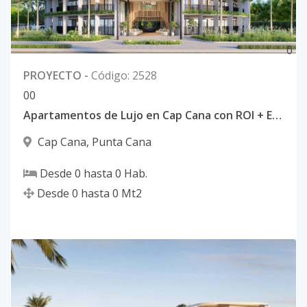
0
PROYECTO
-
Código
:
2528
0
0
Apartamentos de Lujo en Cap Cana con ROI + Exoneración Fiscal
Cap Cana
,
Punta Cana
Desde
0
hasta
0
Hab.
Desde
0
hasta
0
Mt2