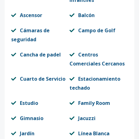
Infantiles
F-207
2
1
2
-
1
8
Ascensor
Balcón
Código
2891
-14
Cámaras de
Campo de Golf
F-208
2
1
2
-
1
8
seguridad
Código
2891
-15
Cancha de padel
Centros
F-209
2
1
2
-
1
8
Comerciales Cercanos
Código
2891
-16
Cuarto de Servicio
Estacionamiento
F-213
2
3
3
-
1
1
techado
Código
2891
-17
Estudio
Family Room
F-214
2
3
3
-
1
1
Gimnasio
Jacuzzi
Código
2891
-18
Jardín
Línea Blanca
F-309
3
2
2
-
1
1