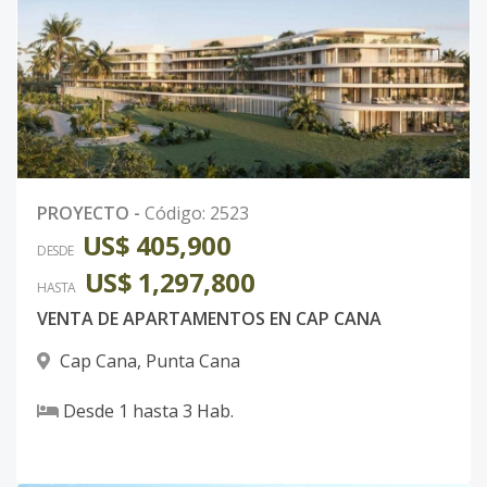
Código
2891
-41
F-504
5
2
2
-
1
1
Código
2891
-42
F-508
5
2
2
-
1
1
Código
2891
-43
PROYECTO
-
Código
:
2523
US$ 405,900
F-510
5
2
2
-
1
1
DESDE
US$ 1,297,800
Código
2891
-44
HASTA
VENTA DE APARTAMENTOS EN CAP CANA
F-514
5
1
2
-
1
8
Cap Cana
,
Punta Cana
Código
2891
-45
Desde
1
hasta
3
Hab.
F-515
5
1
2
-
1
8
Código
2891
-46