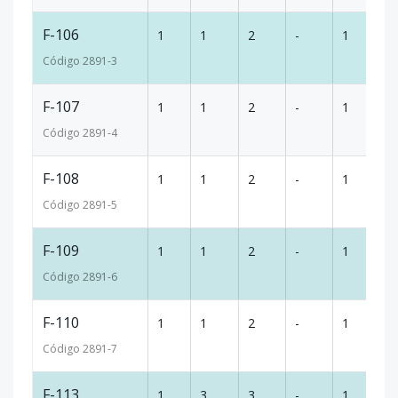
F-106
1
1
2
-
1
1
Código
2891
-3
F-107
1
1
2
-
1
1
Código
2891
-4
F-108
1
1
2
-
1
1
Código
2891
-5
F-109
1
1
2
-
1
1
Código
2891
-6
F-110
1
1
2
-
1
1
Código
2891
-7
F-113
1
3
3
-
1
2