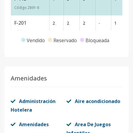
Código
2891
-8
F-201
2
2
2
-
1
1
Código
2891
-9
Vendido
Reservado
Bloqueada
F-202
2
2
2
-
1
1
Código
2891
-10
F-203
2
2
2
-
1
1
Amenidades
Código
2891
-11
F-204
2
1
2
-
1
8
Administración
Aire acondicionado
Código
2891
-12
Hotelera
F-205
2
1
2
-
1
8
Amenidades
Area De Juegos
Código
2891
-13