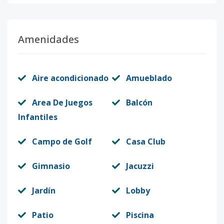
Código
2468
-14
A303
-
2
2
-
2
90
Amenidades
Código
2468
-16
A304
-
2
2
-
2
91
Aire acondicionado
Amueblado
Código
2468
-17
Area De Juegos
Balcón
A305
-
2
2
-
2
93
Infantiles
Código
2468
-18
Campo de Golf
Casa Club
A307
-
2
2
-
2
90
Código
2468
-20
Gimnasio
Jacuzzi
A310
-
2
2
-
2
96
Jardín
Lobby
Código
2468
-23
Patio
Piscina