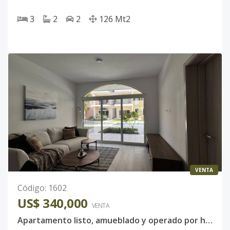
3
2
2
126
Mt2
VENTA
Código
:
1602
US$ 340,000
VENTA
Apartamento listo, amueblado y operado por hotel en Punta Cana | 2 habitaciones | Salida directa a piscina | Renta garantizada