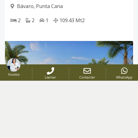
Bávaro
,
Punta Cana
2
2
1
109.43
Mt2
Yinette
Llamar
Contactar
WhatsApp
PROYECTO
-
Código
:
2455
US$ 112,500
DESDE