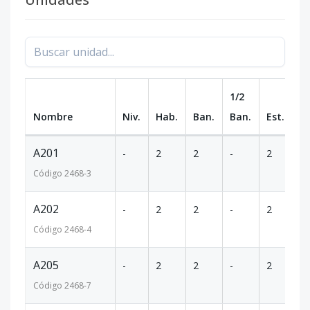
1/2
Nombre
Niv.
Hab.
Ban.
Ban.
Est.
m
A201
-
2
2
-
2
12
Código
2468
-3
A202
-
2
2
-
2
90
Código
2468
-4
A205
-
2
2
-
2
93
Código
2468
-7