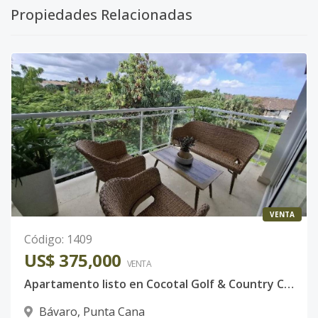
A504
-
2
2
-
2
91
Propiedades Relacionadas
Código
2468
-39
B
-
2
2
-
-
6
Código
2468
-40
VENTA
Código
:
1409
US$ 375,000
VENTA
Apartamento listo en Cocotal Golf & Country Club | 3 habitaciones | Vista al golf | Punta Cana
Bávaro
,
Punta Cana