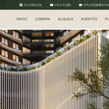
FACEBOOK
YOUTUBE
VITAADM@VIT
INICIO
COMPRA
ALQUILA
AGENTES
P