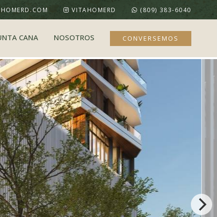
AHOMERD.COM
VITAHOMERD
(809) 383-6040
UNTA CANA
NOSOTROS
CONVERSEMOS