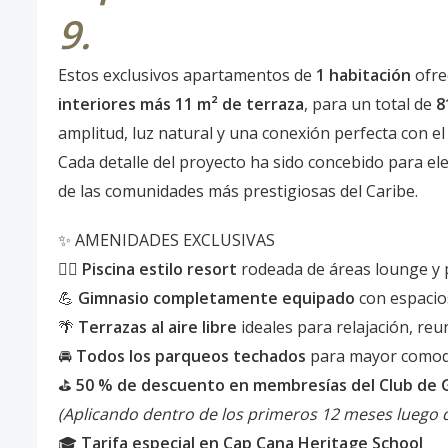
9.
Estos exclusivos apartamentos de
1 habitación
ofre
interiores más 11 m² de terraza
, para un total de
8
amplitud, luz natural y una conexión perfecta con el
Cada detalle del proyecto ha sido concebido para ele
de las comunidades más prestigiosas del Caribe.
✨ AMENIDADES EXCLUSIVAS
🏊‍♂️
Piscina estilo resort
rodeada de áreas lounge y p
💪
Gimnasio completamente equipado
con espacio
🌴
Terrazas al aire libre
ideales para relajación, reun
🚘
Todos los parqueos techados
para mayor comodi
⛳
50 % de descuento en membresías del Club de G
(Aplicando dentro de los primeros 12 meses luego d
🎓
Tarifa especial en Cap Cana Heritage School