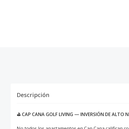
Descripción
⛳ CAP CANA GOLF LIVING — INVERSIÓN DE ALTO NI
No todos los apartamentos en Cap Cana califican com