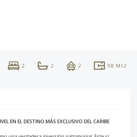
2
2
2
98
Mt2
VEL EN EL DESTINO MÁS EXCLUSIVO DEL CARIBE
o una verdadera inversión patrimonial. Este sí.