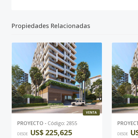
Propiedades Relacionadas
VENTA
PROYECTO
-
Código
:
2855
PROYEC
US$ 225,625
US
DESDE
DESDE