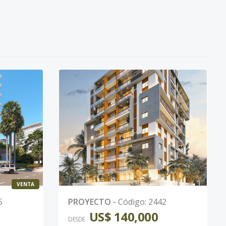
VENTA
5
PROYECTO
-
Código
:
2442
US$ 140,000
DESDE