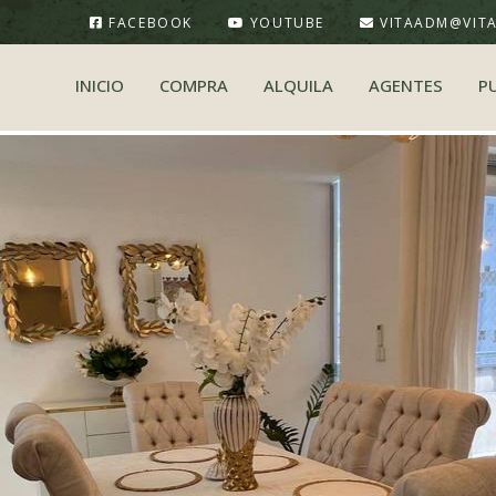
FACEBOOK
YOUTUBE
VITAADM@VIT
INICIO
COMPRA
ALQUILA
AGENTES
P