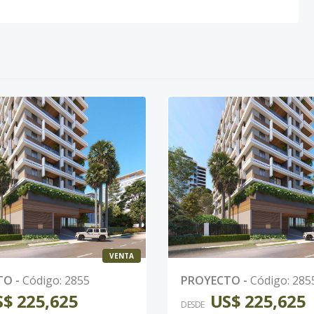
VENTA
TO
-
Código
:
2855
PROYECTO
-
Código
:
285
$ 225,625
US$ 225,625
DESDE