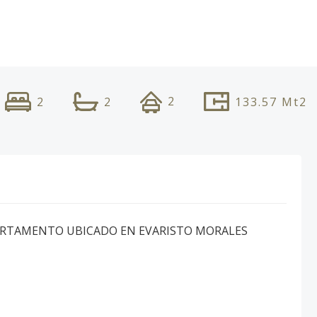
2
2
2
133.57
Mt2
ARTAMENTO UBICADO EN EVARISTO MORALES