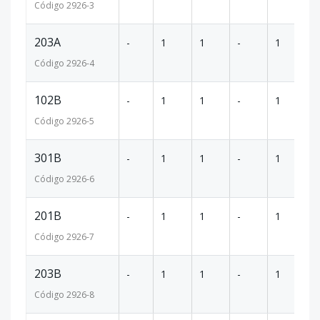
Código
2926
-3
203A
-
1
1
-
1
86
Código
2926
-4
102B
-
1
1
-
1
46
Código
2926
-5
301B
-
1
1
-
1
46
Código
2926
-6
201B
-
1
1
-
1
46
Código
2926
-7
203B
-
1
1
-
1
46
Código
2926
-8