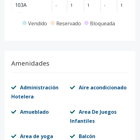
103A
-
1
1
-
1
86
Código
2926
-1
Vendido
Reservado
Bloqueada
Amenidades
Administración
Aire acondicionado
Hotelera
Amueblado
Area De Juegos
Infantiles
Area de yoga
Balcón