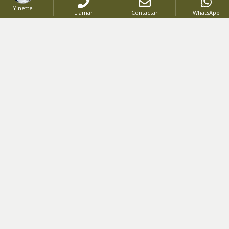
Yinette
Llamar
Contactar
WhatsApp
VENTA
PROYECTO
-
Código
:
2870
US$ 193,000
DESDE
US$ 1,950,000
HASTA
Apartamentos y villas frente al mar en Las Terrenas | Lujo natural + alta rentabilidad