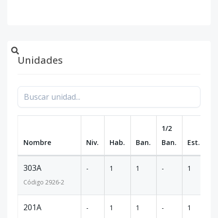
Unidades
1/2
Nombre
Niv.
Hab.
Ban.
Ban.
Est.
m
303A
-
1
1
-
1
86
Código
2926
-2
201A
-
1
1
-
1
86