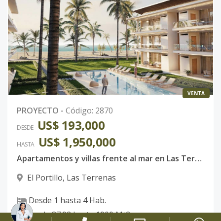
VENTA
PROYECTO
-
Código
:
2870
US$ 193,000
DESDE
US$ 1,950,000
HASTA
Apartamentos y villas frente al mar en Las Terrenas | Lujo natural + alta rentabilidad
El Portillo
,
Las Terrenas
Desde
1
hasta
4
Hab.
Desde
37.92
hasta
1900
Mt2