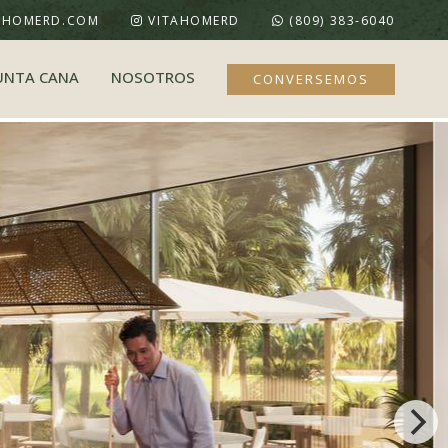
AHOMERD.COM
VITAHOMERD
(809) 383-6040
UNTA CANA
NOSOTROS
CONVERSEMOS