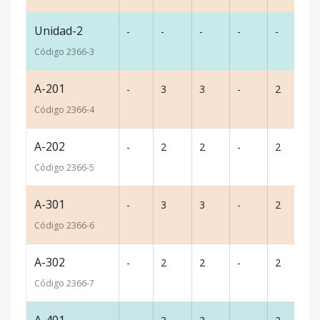
Unidad-2
-
-
-
-
-
-
Código
2366
-3
A-201
-
3
3
-
2
13
Código
2366
-4
A-202
-
2
2
-
2
11
Código
2366
-5
A-301
-
3
3
-
2
13
Código
2366
-6
A-302
-
2
2
-
2
11
Código
2366
-7