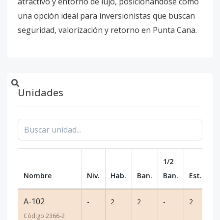
atractivo y entorno de lujo, posicionándose como
una opción ideal para inversionistas que buscan
seguridad, valorización y retorno en Punta Cana.
Unidades
1/2
Nombre
Niv.
Hab.
Ban.
Ban.
Est.
m
A-102
-
2
2
-
2
11
Código
2366
-2