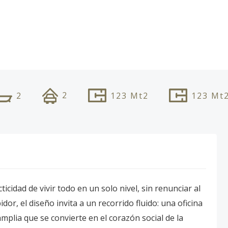
2
2
123
Mt2
123
Mt
icidad de vivir todo en un solo nivel, sin renunciar al
dor, el diseño invita a un recorrido fluido: una oficina
mplia que se convierte en el corazón social de la