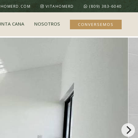
AHOMERD.COM
VITAHOMERD
(809) 383-6040
UNTA CANA
NOSOTROS
CONVERSEMOS