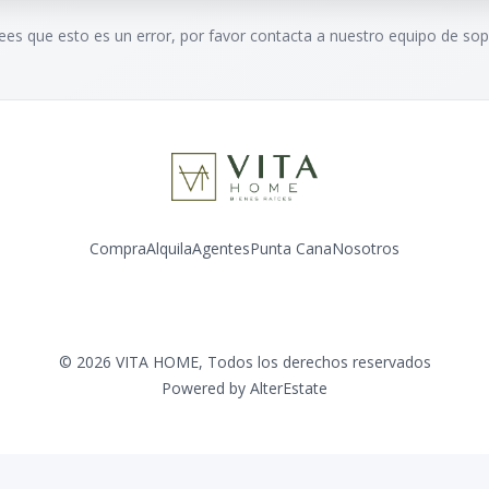
rees que esto es un error, por favor contacta a nuestro equipo de sop
Compra
Alquila
Agentes
Punta Cana
Nosotros
Facebook
Instagram
LinkedIn
YouTube
©
2026
VITA HOME
,
Todos los derechos reservados
Powered by
AlterEstate