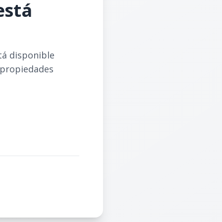
está
tá disponible
 propiedades