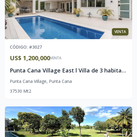
VENTA
CÓDIGO
: #
3027
US$ 1,200,000
VENTA
Punta Cana Village East l Villa de 3 habitaciones, oficina, estudio l Lista & amueblada l Piscina Privada
Punta Cana Village
,
Punta Cana
3
7
530
Mt2