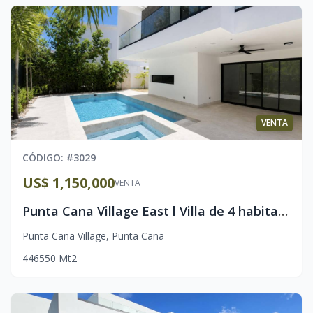
VENTA
CÓDIGO
: #
3029
US$ 1,150,000
VENTA
Punta Cana Village East l Villa de 4 habitaciones l Lista l Piscina privada
Punta Cana Village
,
Punta Cana
4
4
6
550
Mt2