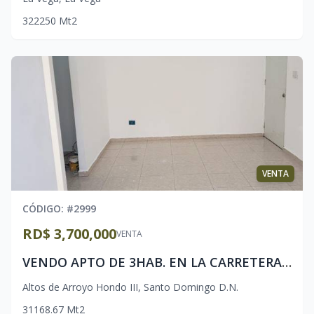
3
2
2
250
Mt2
VENTA
CÓDIGO
: #
2999
RD$ 3,700,000
VENTA
VENDO APTO DE 3HAB. EN LA CARRETERA ISABELA, PANTOJASTO DGO. D.N.
Altos de Arroyo Hondo III
,
Santo Domingo D.N.
3
1
1
68.67
Mt2