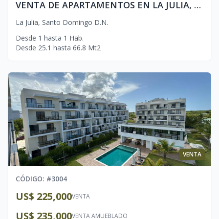
VENTA DE APARTAMENTOS EN LA JULIA, 1 HAB. ▷
La Julia
,
Santo Domingo D.N.
Desde
1
hasta
1
Hab.
Desde
25.1
hasta
66.8
Mt2
VENTA
CÓDIGO
: #
3004
US$ 225,000
VENTA
US$ 235,000
VENTA AMUEBLADO