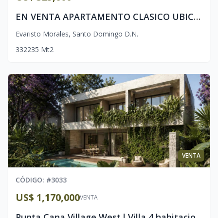
EN VENTA APARTAMENTO CLASICO UBICADO EN EVARISTO MORALES
Evaristo Morales
,
Santo Domingo D.N.
3
3
2
235
Mt2
VENTA
CÓDIGO
: #
3033
US$ 1,170,000
VENTA
Punta Cana Village West l Villa 4 habitaciones l 7 baños l Concepto Moderno l Piscina Privada