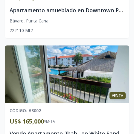
Apartamento amueblado en Downtown Punta Cana l Primera linea en lago l Caribbean Lake Park
Bávaro
,
Punta Cana
2
2
2
110
Mt2
VENTA
CÓDIGO
: #
3002
US$ 165,000
VENTA
Vendo Apartamento 2hab., en White Sands, Bávaro