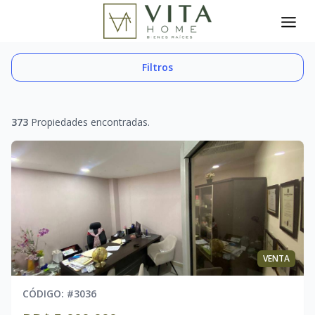
Toggle search filter
Filtros
373
Propiedades encontradas.
VENTA
CÓDIGO
: #
3036