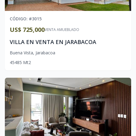
CÓDIGO
: #
3015
US$ 725,000
VENTA AMUEBLADO
VILLA EN VENTA EN JARABACOA
Buena Vista
,
Jarabacoa
4
5
485
Mt2