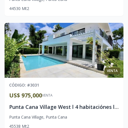
4
4
530
Mt2
VENTA
CÓDIGO
: #
3031
US$ 975,000
VENTA
Punta Cana Village West l 4 habitaciónes l Lista l Piscina Privada
Punta Cana Village
,
Punta Cana
4
5
538
Mt2