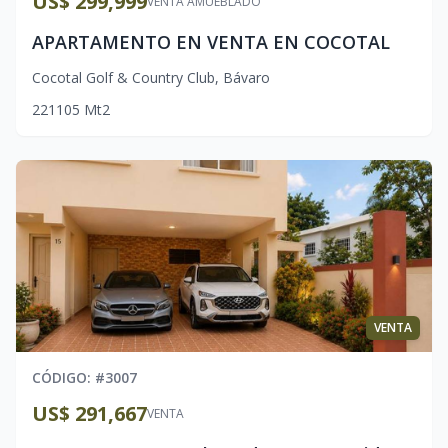
US$ 299,999
VENTA AMUEBLADO
APARTAMENTO EN VENTA EN COCOTAL
Cocotal Golf & Country Club
,
Bávaro
2
2
1
105
Mt2
VENTA
CÓDIGO
: #
3007
US$ 291,667
VENTA