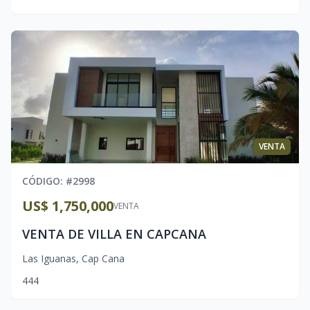
VENTA
CÓDIGO
: #
2998
US$ 1,750,000
VENTA
VENTA DE VILLA EN CAPCANA
Las Iguanas
,
Cap Cana
4
4
4