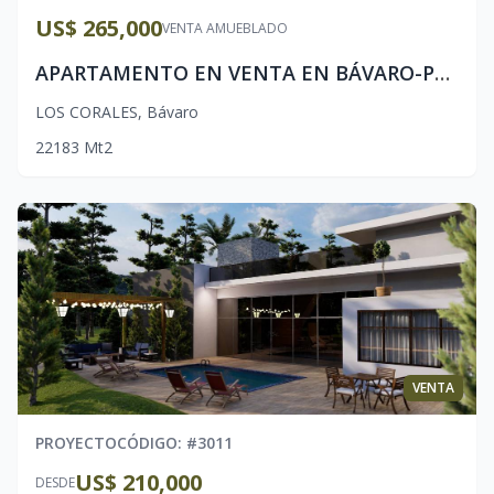
US$ 265,000
VENTA AMUEBLADO
APARTAMENTO EN VENTA EN BÁVARO-PUNTA CANA
LOS CORALES
,
Bávaro
2
2
1
83
Mt2
VENTA
PROYECTO
CÓDIGO
: #
3011
US$ 210,000
DESDE