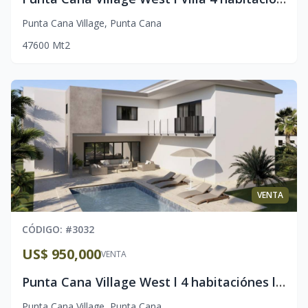
Punta Cana Village
,
Punta Cana
4
7
600
Mt2
VENTA
CÓDIGO
: #
3032
US$ 950,000
VENTA
Punta Cana Village West l 4 habitaciónes l Entrega 2027
Punta Cana Village
,
Punta Cana