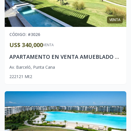
VENTA
CÓDIGO
: #
3026
US$ 340,000
VENTA
APARTAMENTO EN VENTA AMUEBLADO EN COCOTAL PUNTA CANA
Av. Barceló
,
Punta Cana
2
2
2
121
Mt2