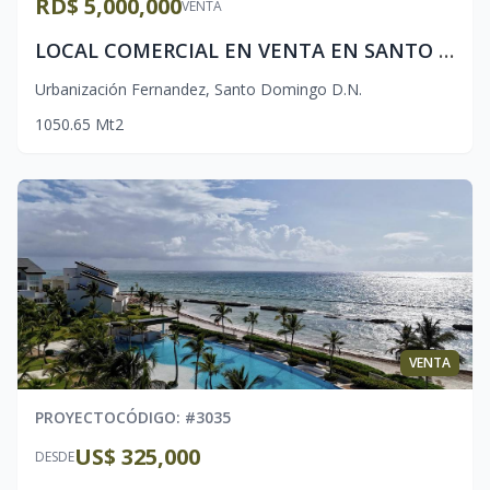
RD$ 5,000,000
VENTA
LOCAL COMERCIAL EN VENTA EN SANTO DOMINGO-DISTRITO NACONALy
Urbanización Fernandez
,
Santo Domingo D.N.
10
50.65
Mt2
VENTA
PROYECTO
CÓDIGO
: #
3035
US$ 325,000
DESDE