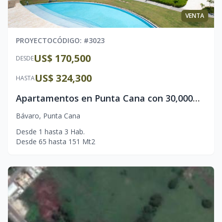
VENTA
PROYECTO
CÓDIGO
: #
3023
US$ 170,500
DESDE
US$ 324,300
HASTA
Apartamentos en Punta Cana con 30,000m de laguna cristalina l Downtown Punta Cana l Minutos del aeropuerto
Bávaro
,
Punta Cana
Desde
1
hasta
3
Hab.
Desde
65
hasta
151
Mt2