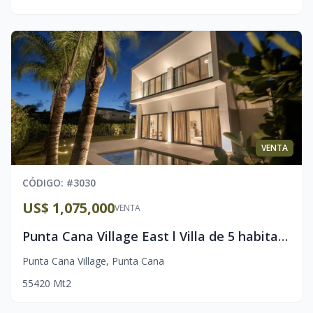
VENTA
CÓDIGO
: #
3030
US$ 1,075,000
VENTA
Punta Cana Village East l Villa de 5 habitaciones l Lista & Amueblada
Punta Cana Village
,
Punta Cana
5
5
420
Mt2