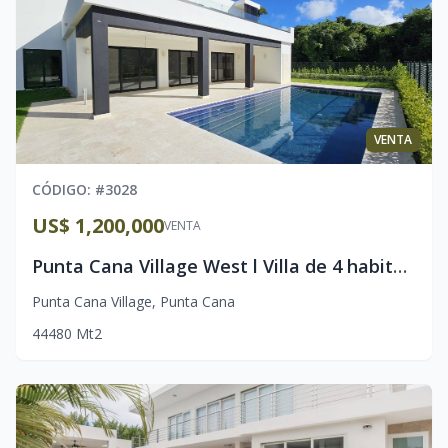
VENTA
CÓDIGO
: #
3028
US$ 1,200,000
VENTA
Punta Cana Village West l Villa de 4 habitaciones l Concepto moderno y piscina privada
Punta Cana Village
,
Punta Cana
4
4
480
Mt2