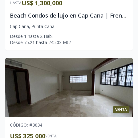
US$ 1,300,000
HASTA
Beach Condos de lujo en Cap Cana | Frente a playa exclusiva l Apartamentos Listos de 1 y 2 habitaciones | Campo de golf Jack Nicklaus
Cap Cana
,
Punta Cana
Desde
1
hasta
2
Hab.
Desde
75.21
hasta
245.03
Mt2
VENTA
CÓDIGO
: #
3034
US$ 325,000
VENTA