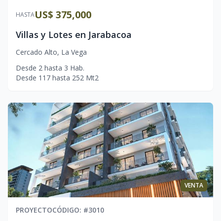
US$ 375,000
HASTA
Villas y Lotes en Jarabacoa
Cercado Alto
,
La Vega
Desde
2
hasta
3
Hab.
Desde
117
hasta
252
Mt2
VENTA
PROYECTO
CÓDIGO
: #
3010