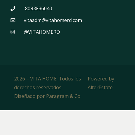
8093836040
vitaadm@vitahomerd.com
@VITAHOMERD
2026
–
VITA HOME
. Todos los
Powered by
derechos reservados.
AlterEstate
Diseñado por
Paragram & Co