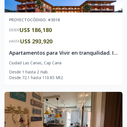
PROYECTO
CÓDIGO
: #
3018
US$ 186,180
DESDE
US$ 293,920
HASTA
Apartamentos para Vivir en tranquilidad. Invierta con visión
Ciudad Las Canas
,
Cap Cana
Desde
1
hasta
2
Hab.
Desde
72.1
hasta
110.85
Mt2