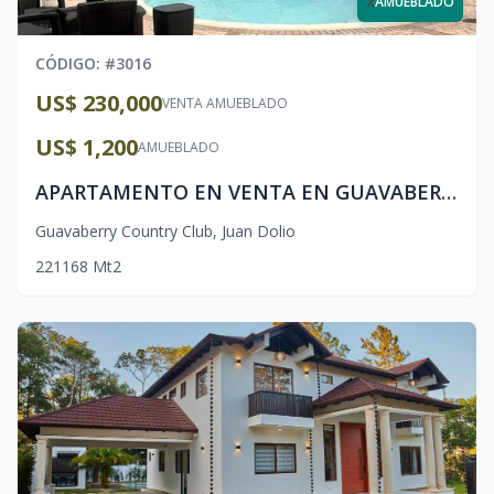
x
AMUEBLADO
CÓDIGO
: #
3016
US$ 230,000
VENTA AMUEBLADO
US$ 1,200
AMUEBLADO
APARTAMENTO EN VENTA EN GUAVABERRY-JUAN DOLIO
Guavaberry Country Club
,
Juan Dolio
2
2
1
168
Mt2