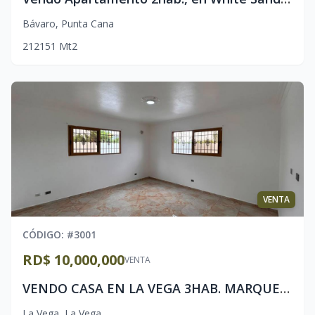
Bávaro
,
Punta Cana
2
1
2
151
Mt2
VENTA
CÓDIGO
: #
3001
RD$ 10,000,000
VENTA
VENDO CASA EN LA VEGA 3HAB. MARQUESINA DOBLE.
La Vega
,
La Vega