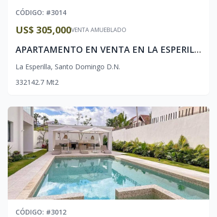
CÓDIGO
: #
3014
US$ 305,000
VENTA AMUEBLADO
APARTAMENTO EN VENTA EN LA ESPERILLA-SANTO DOMINGO
La Esperilla
,
Santo Domingo D.N.
3
3
2
142.7
Mt2
CÓDIGO
: #
3012