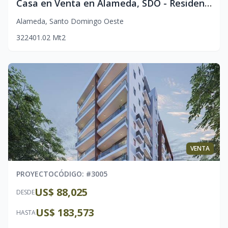
Casa en Venta en Alameda, SDO - Residencial Almendra II
Alameda
,
Santo Domingo Oeste
3
2
2
401.02
Mt2
VENTA
PROYECTO
CÓDIGO
: #
3005
US$ 88,025
DESDE
US$ 183,573
HASTA