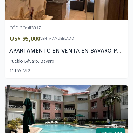
CÓDIGO
: #
3017
US$ 95,000
VENTA AMUEBLADO
APARTAMENTO EN VENTA EN BAVARO-PUNTA CANA
Pueblo Bávaro
,
Bávaro
1
1
1
55
Mt2