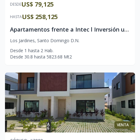
US$ 79,125
DESDE
US$ 258,125
HASTA
Apartamentos frente a Intec l Inversión universitaria l 1 y 2 habitaciones l Amenidades Premium
Los Jardines
,
Santo Domingo D.N.
Desde
1
hasta
2
Hab.
Desde
30.8
hasta
5823.68
Mt2
VENTA