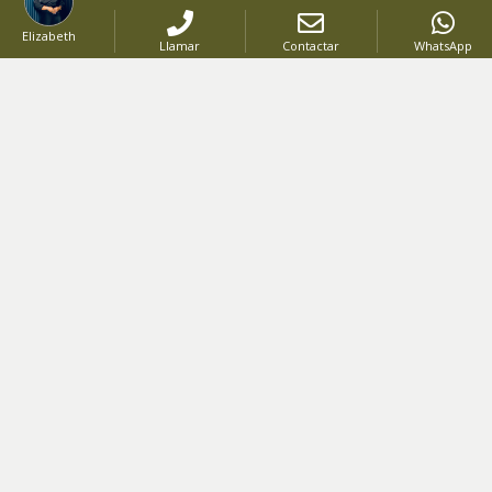
proyectos y en todo el proceso de venta.
Elizabeth
Llamar
Contactar
WhatsApp
NAVEGA
INVIERTE
COMPRA
VENDE
NOSOTROS
CONTÁCTANOS
8093836040