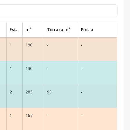
Est.
m²
Terraza
m²
Precio
1
190
-
-
1
130
-
-
2
283
99
-
1
167
-
-