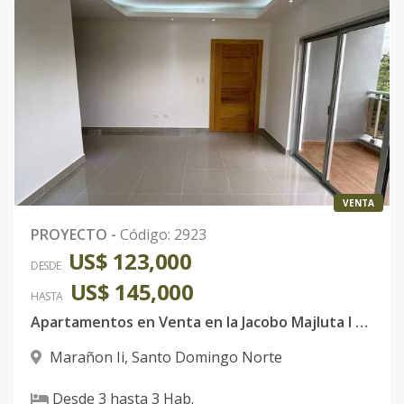
VENTA
PROYECTO
-
Código
:
2923
US$ 123,000
DESDE
US$ 145,000
HASTA
Apartamentos en Venta en la Jacobo Majluta l Santo Domingo Norte
Marañon Ii
,
Santo Domingo Norte
Desde
3
hasta
3
Hab.