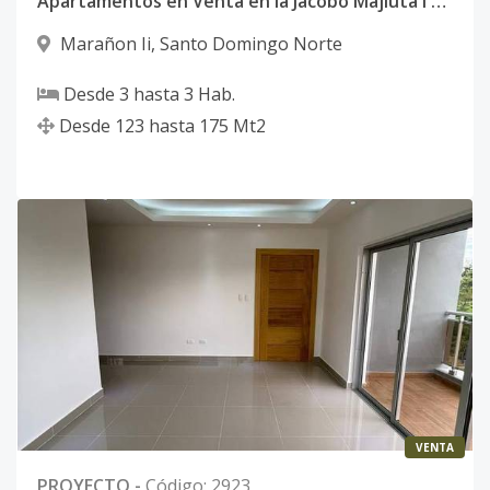
Apartamentos en Venta en la Jacobo Majluta l Santo Domingo Norte
Marañon Ii
,
Santo Domingo Norte
Desde
3
hasta
3
Hab.
Desde
123
hasta
175
Mt2
VENTA
PROYECTO
-
Código
:
2923