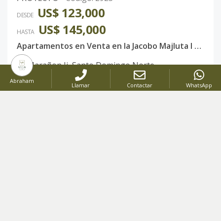
US$ 123,000
DESDE
US$ 145,000
HASTA
Apartamentos en Venta en la Jacobo Majluta l Santo Domingo Norte
Marañon Ii
,
Santo Domingo Norte
Abraham
Llamar
Contactar
WhatsApp
Desde
3
hasta
3
Hab.
Desde
123
hasta
175
Mt2