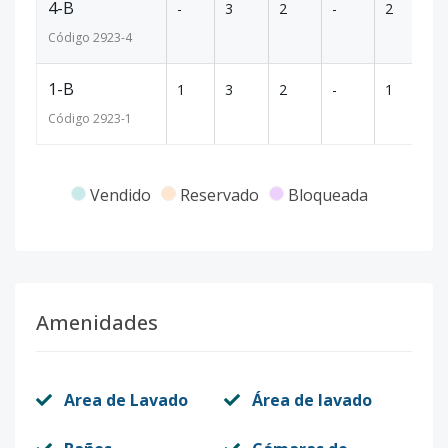
4-B
-
3
2
-
2
1
Código
2923
-4
1-B
1
3
2
-
1
1
Código
2923
-1
Vendido
Reservado
Bloqueada
Amenidades
Area de Lavado
Área de lavado