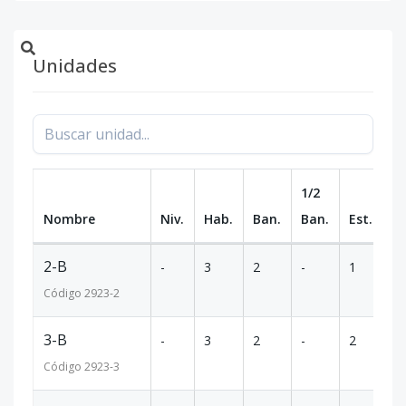
Unidades
1/2
Nombre
Niv.
Hab.
Ban.
Ban.
Est.
m
2-B
-
3
2
-
1
1
Código
2923
-2
3-B
-
3
2
-
2
1
Código
2923
-3