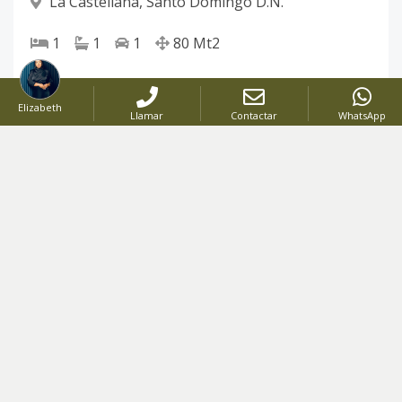
La Castellana
,
Santo Domingo D.N.
1
1
1
80
Mt2
Elizabeth
Llamar
Contactar
WhatsApp
VENTA
Código
:
2604
US$ 236,308
VENTA
Apartamento 2 Habitaciones con Terraza Privada | 152 m² de Confort| en La Castellana