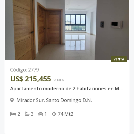
VENTA
Código
:
2779
US$ 215,455
VENTA
Apartamento moderno de 2 habitaciones en Mirador Sur a pasos del parque
Mirador Sur
,
Santo Domingo D.N.
2
3
1
74
Mt2