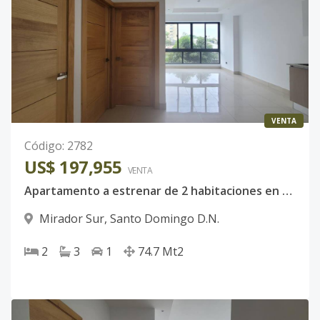
VENTA
Código
:
2782
US$ 197,955
VENTA
Apartamento a estrenar de 2 habitaciones en Mirador Sur |Piscina, GYM y área social
Mirador Sur
,
Santo Domingo D.N.
2
3
1
74.7
Mt2