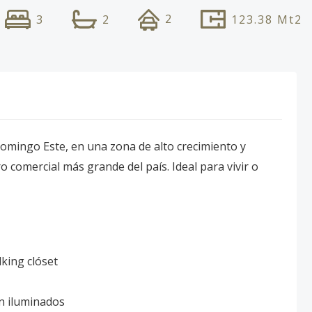
2
3
2
123.38
Mt2
mingo Este, en una zona de alto crecimiento y
tro comercial más grande del país. Ideal para vivir o
lking clóset
en iluminados