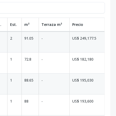
.
Est.
m²
Terraza
m²
Precio
2
91.05
-
US$ 249,177.5
1
72.8
-
US$ 182,180
1
88.65
-
US$ 195,030
1
88
-
US$ 193,600