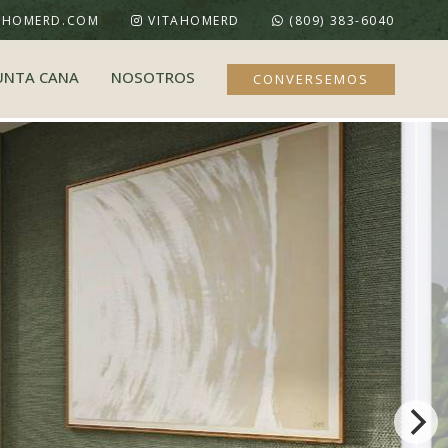
AHOMERD.COM
VITAHOMERD
(809) 383-6040
UNTA CANA
NOSOTROS
CONVERSEMOS