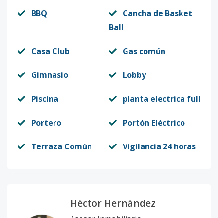
Código
2512
-9
BBQ
Cancha de Basket
Ball
A-2C ARENA
2
1
1
-
1
5
1H-1B
Casa Club
Gas común
Código
2512
-10
Gimnasio
Lobby
A-2D ARENA
2
1
1
-
1
5
1H-1B
Piscina
planta electrica full
Código
2512
-11
Portero
Portón Eléctrico
A-2F ARENA
2
1
1
-
1
5
Terraza Común
Vigilancia 24 horas
1H-1B
Código
2512
-12
A-3C ARENA
3
1
1
-
1
5
Héctor Hernández
1H-1B
Código
2512
-13