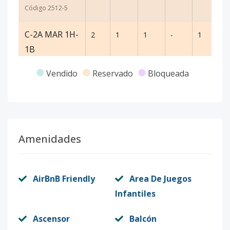
Código
2512
-5
C-2A MAR 1H-
2
1
1
-
1
5
1B
Código
2512
-6
Vendido
Reservado
Bloqueada
A-1C ARENA
1
1
1
-
1
5
1H-1B
Código
2512
-7
Amenidades
A-1D ARENA
1
1
1
-
1
5
1H-1B
Código
AirBnB Friendly
2512
-8
Area De Juegos
Infantiles
A-1F ARENA
1
1
1
-
1
5
1H-1B
Ascensor
Balcón