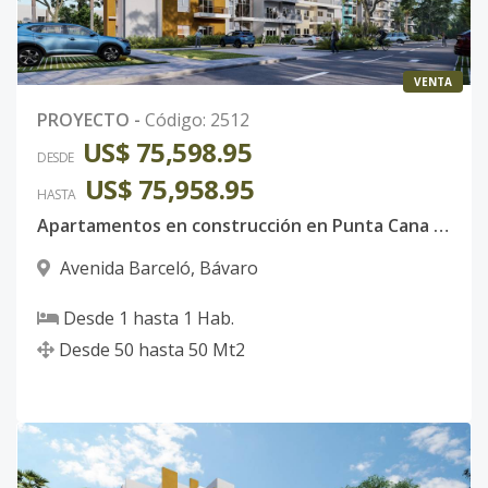
B-1F ARENA
1
1
1
-
1
5
1H-1B
VENTA
Código
2512
-22
PROYECTO
-
Código
:
2512
US$ 75,598.95
B-2C ARENA
DESDE
2
1
1
-
1
5
US$ 75,958.95
1H-1B
HASTA
Código
2512
-23
Apartamentos en construcción en Punta Cana al precio justo que puedes pagar. Tu mejor inversión sin riesgo alguno.
Avenida Barceló
,
Bávaro
B-2D ARENA
2
1
1
-
1
5
1H-1B
Desde
1
hasta
1
Hab.
Código
2512
-24
Desde
50
hasta
50
Mt2
B-2F ARENA
2
1
1
-
1
5
1H-1B
Código
2512
-25