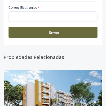
Correo Electrónico
*
A-5D ARENA
5
1
1
-
1
5
1H-1B
Código
2512
-18
Enviar
A-5F ARENA
5
1
1
-
1
5
1H-1B
Código
2512
-19
Propiedades Relacionadas
B-1C ARENA
1
1
1
-
1
5
1H-1B
Código
2512
-20
B-1D ARENA
1
1
1
-
1
5
1H-1B
Código
2512
-21