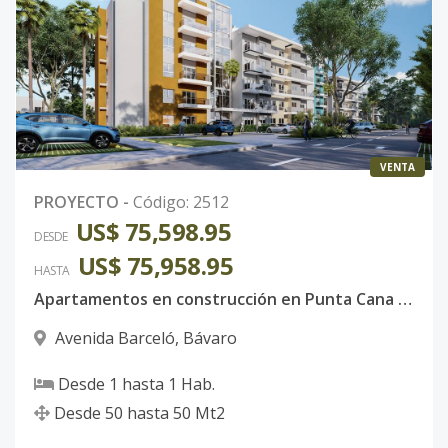
B-3C ARENA
3
1
1
-
1
5
1H-1B
Código
2512
-26
B-3F ARENA
3
1
1
-
1
5
1H-1B
VENTA
Código
2512
-27
PROYECTO
-
Código
:
2512
US$ 75,598.95
DESDE
B-4C ARENA
4
1
1
-
1
5
US$ 75,958.95
HASTA
1H-1B
Apartamentos en construcción en Punta Cana al precio justo que puedes pagar. Tu mejor inversión sin riesgo alguno.
Código
2512
-28
Avenida Barceló
,
Bávaro
B-4D ARENA
4
1
1
-
1
5
Desde
1
hasta
1
Hab.
1H-1B
Desde
50
hasta
50
Mt2
Código
2512
-29