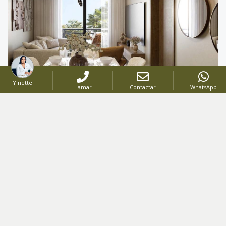
Yinette
Llamar
Contactar
WhatsApp
VENTA
PROYECTO
-
Código
:
2938
US$ 61,260
DESDE
US$ 63,500
HASTA
Proyecto de apartamentos tipo ciudad Santo Domingo Este l Super inversión o vivienda familiar
Villas De San Luís
,
Santo Domingo Este
Desde
3
hasta
3
Hab.
Desde
62
hasta
62
Mt2