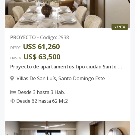
VENTA
PROYECTO
-
Código
:
2938
US$ 61,260
DESDE
US$ 63,500
HASTA
Proyecto de apartamentos tipo ciudad Santo Domingo Este l Super inversión o vivienda familiar
Villas De San Luís
,
Santo Domingo Este
Desde
3
hasta
3
Hab.
Desde
62
hasta
62
Mt2