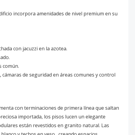
 edificio incorpora amenidades de nivel premium en su
chada con jacuzzi en la azotea.
ado.
as común.
o, cámaras de seguridad en áreas comunes y control
lementa con terminaciones de primera línea que saltan
preciosa importada, los pisos lucen un elegante
dulares están revestidos en granito natural. Las
 blanco y techos en yeso , creando espacios