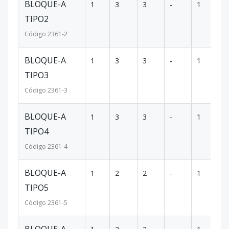
BLOQUE-A
1
3
3
-
1
1
TIPO2
Código
2361
-2
BLOQUE-A
1
3
3
-
1
1
TIPO3
Código
2361
-3
BLOQUE-A
1
3
3
-
1
1
TIPO4
Código
2361
-4
BLOQUE-A
1
2
2
-
1
9
TIPO5
Código
2361
-5