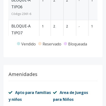
BLOQUE-A
1
2
2
-
1
9
TIPO6
Código
2361
-6
BLOQUE-A
1
2
2
-
1
9
TIPO7
Código
2361
-7
Vendido
Reservado
Bloqueada
BLOQUE-A
2
3
3
-
1
1
TIPO1
Código
2361
-8
Amenidades
BLOQUE-A
2
3
3
-
1
1
TIPO8
Código
Apto para familias
2361
-9
Area de Juegos
y niños
para Niños
BLOQUE-A
4
2
2
-
1
9