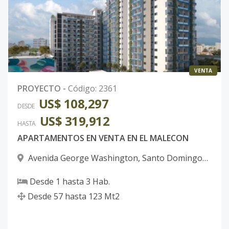
Código
2361
-22
BLOQUE-A
20
3
3
-
1
1
TIPO4
Código
2361
-23
VENTA
PROYECTO
-
Código
:
2361
BLOQUE-B
1
2
2
-
1
9
US$ 108,297
DESDE
TIPO1
US$ 319,912
HASTA
Código
2361
-24
APARTAMENTOS EN VENTA EN EL MALECON
BLOQUE-B
1
2
2
-
1
9
Avenida George Washington
,
Santo Domingo
TIPO5
D.N.
Desde
1
hasta
3
Hab.
Código
2361
-25
Desde
57
hasta
123
Mt2
BLOQUE-B
1
2
2
-
1
9
TIPO6