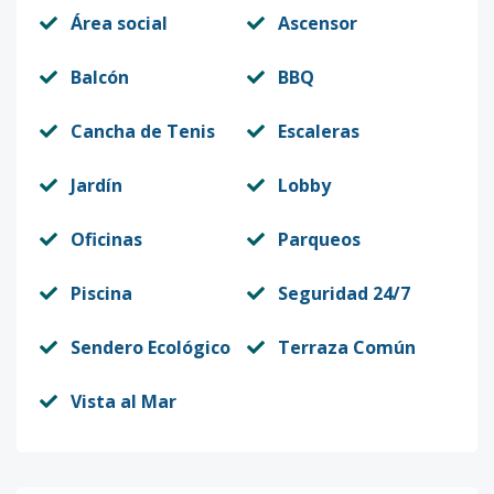
TIPO5
Área social
Ascensor
Código
2361
-10
Balcón
BBQ
BLOQUE-A
5
3
3
-
1
1
Cancha de Tenis
Escaleras
TIPO1
Código
2361
-11
Jardín
Lobby
BLOQUE-A
5
3
3
-
1
1
Oficinas
Parqueos
TIPO2
Piscina
Seguridad 24/7
Código
2361
-12
Sendero Ecológico
Terraza Común
BLOQUE-A
5
2
2
-
1
9
TIPO5
Vista al Mar
Código
2361
-13
BLOQUE-A
5
2
2
-
1
9