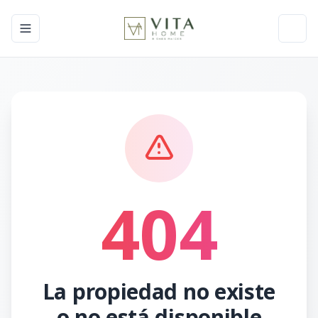
Toggle navigation menu
Toggl
404
La propiedad no existe
o no está disponible