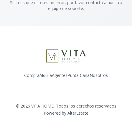
Si crees que esto es un error, por favor contacta a nuestro
equipo de soporte.
Compra
Alquila
Agentes
Punta Cana
Nosotros
Facebook
Instagram
LinkedIn
YouTube
©
2026
VITA HOME
,
Todos los derechos reservados
Powered by
AlterEstate