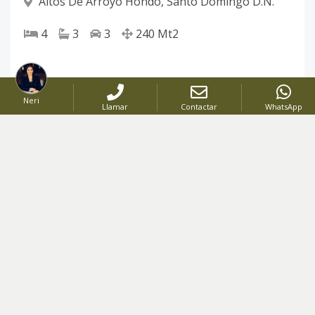
Altos De Arroyo Hondo
,
Santo Domingo D.N.
4
3
3
240
Mt2
Neri
Llamar
Contactar
WhatsApp
Somos una empresa especialista en inversiones
inmobiliarias, confiable y eficiente que se