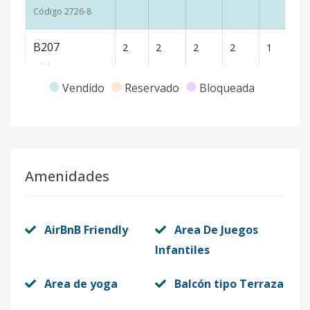
Código
2726
-8
B207
2
2
2
2
1
10
Código
2726
-9
Vendido
Reservado
Bloqueada
B208
2
2
2
2
1
10
Código
2726
-10
B209
2
2
2
2
1
10
Amenidades
Código
2726
-11
C201
2
2
2
2
1
10
AirBnB Friendly
Area De Juegos
Código
2726
-12
Infantiles
C202
2
2
2
2
1
10
Area de yoga
Balcón tipo Terraza
Código
2726
-13