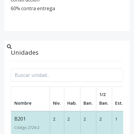
60% contra entrega
Unidades
1/2
Nombre
Niv.
Hab.
Ban.
Ban.
Est.
m
B201
2
2
2
2
1
10
Código
2726
-2