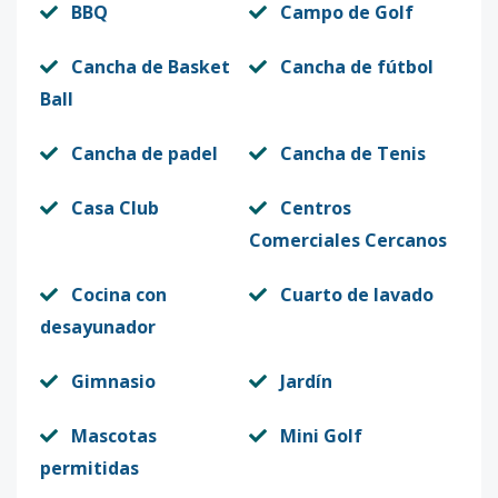
BBQ
Campo de Golf
C204
2
3
4
2
1
19
Código
2726
-14
Cancha de Basket
Cancha de fútbol
Ball
A201
2
3
4
2
1
19
Código
Cancha de padel
2726
-15
Cancha de Tenis
B202
Casa Club
Centros
2
2
2
2
1
10
Comerciales Cercanos
Código
2726
-1
Cocina con
Cuarto de lavado
desayunador
Gimnasio
Jardín
Mascotas
Mini Golf
permitidas