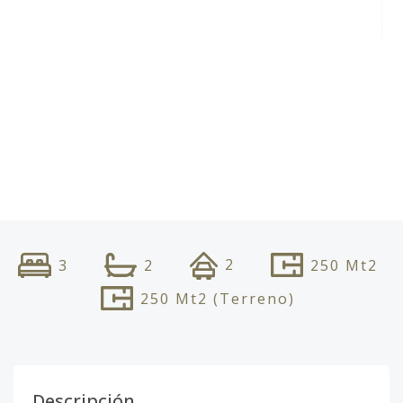
2
3
2
250
Mt2
250
Mt2
(Terreno)
Descripción