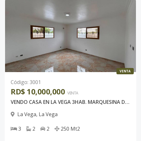
VENTA
Código
:
3001
RD$ 10,000,000
VENTA
VENDO CASA EN LA VEGA 3HAB. MARQUESINA DOBLE.
La Vega
,
La Vega
3
2
2
250
Mt2