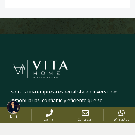
Somos una empresa especialista en inversiones
inmobiliarias, confiable y eficiente que se
preocupa por apoyar no solo la gestión de
Neri
compra, venta y renta de los inmuebles de
Llamar
Contactar
WhatsApp
nuestros clientes, también brindamos apoyo a los