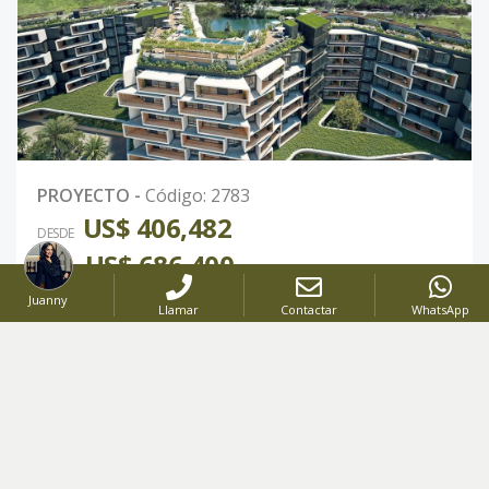
PROYECTO
-
Código
:
2783
US$ 406,482
DESDE
US$ 686,400
HASTA
APARTAMENTOS AMUEBLADOS CON RENTAL POOL PARA INVERSIÓN
Juanny
Llamar
Contactar
WhatsApp
Cap Cana
,
Punta Cana
Desde
1
hasta
2
Hab.
Desde
59.82
hasta
100.88
Mt2