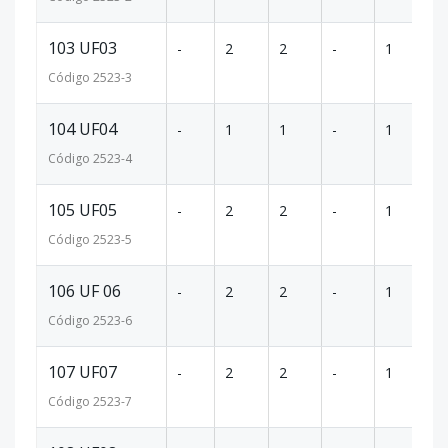
103 UF03
-
2
2
-
1
1
Código
2523
-3
104 UF04
-
1
1
-
1
1
Código
2523
-4
105 UF05
-
2
2
-
1
1
Código
2523
-5
106 UF 06
-
2
2
-
1
1
Código
2523
-6
107 UF07
-
2
2
-
1
1
Código
2523
-7