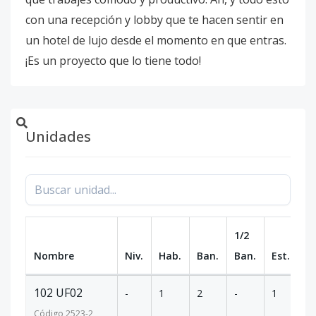
con una recepción y lobby que te hacen sentir en
un hotel de lujo desde el momento en que entras.
¡Es un proyecto que lo tiene todo!
Unidades
1/2
Nombre
Niv.
Hab.
Ban.
Ban.
Est.
m
102 UF02
-
1
2
-
1
1
Código
2523
-2