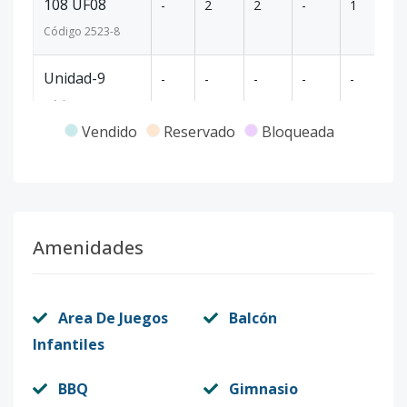
108 UF08
-
2
2
-
1
1
Código
2523
-8
Unidad-9
-
-
-
-
-
-
Código
2523
-9
Vendido
Reservado
Bloqueada
109 UF09
-
2
2
-
1
1
Código
2523
-11
Unidad-10
-
-
-
-
-
-
Amenidades
Código
2523
-10
110 UF10
-
2
2
-
1
1
Area De Juegos
Balcón
Código
2523
-13
Infantiles
Unidad-11
-
-
-
-
-
-
BBQ
Gimnasio
Código
2523
-12