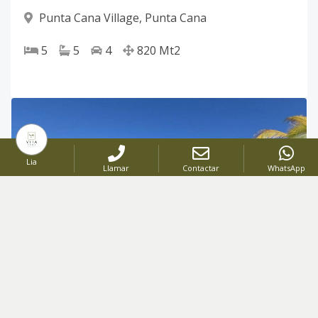
Punta Cana Village
,
Punta Cana
5
5
4
820
Mt2
Lia
Llamar
Contactar
WhatsApp
VENTA
Código
:
2967
US$ 1,378,000
VENTA