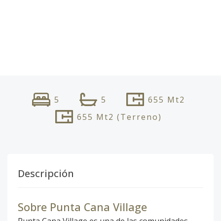
5
5
655
Mt2
655
Mt2
(Terreno)
Descripción
Sobre Punta Cana Village
Punta Cana Village es una de las comunidades