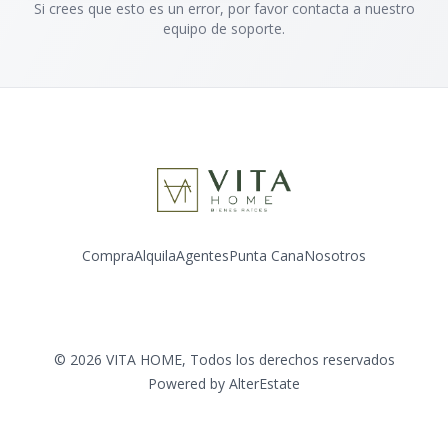
Si crees que esto es un error, por favor contacta a nuestro
equipo de soporte.
Compra
Alquila
Agentes
Punta Cana
Nosotros
Facebook
Instagram
LinkedIn
YouTube
©
2026
VITA HOME
,
Todos los derechos reservados
Powered by
AlterEstate