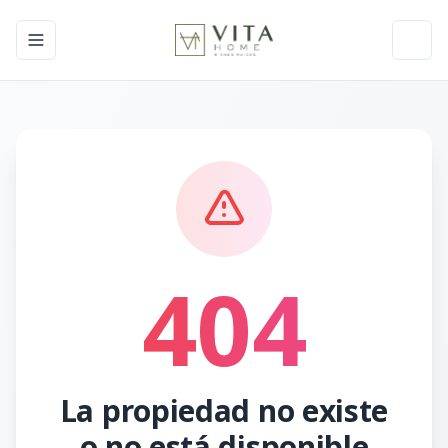
Toggle navigation menu
Toggl
404
La propiedad no existe
o no está disponible