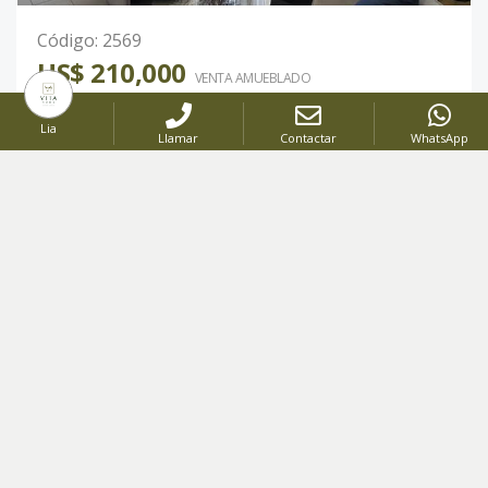
Código
:
2569
US$ 210,000
VENTA AMUEBLADO
APARTAMENTO AMUEBLADO EN BELLA VISTA
Lia
Llamar
Contactar
WhatsApp
Bella Vista
,
Santo Domingo D.N.
1
1
1
64
Mt2