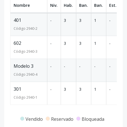
Nombre
Niv.
Hab.
Ban.
Ban.
Est.
m
401
-
3
3
1
-
3
Código
2940
-2
602
-
3
3
1
-
3
Código
2940
-3
Modelo 3
-
-
-
-
-
-
Código
2940
-4
301
-
3
3
1
-
3
Código
2940
-1
Vendido
Reservado
Bloqueada