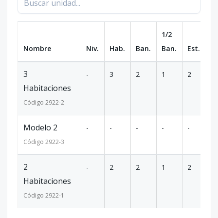
1/2
Nombre
Niv.
Hab.
Ban.
Ban.
Est.
m
3
-
3
2
1
2
10
Habitaciones
Código
2922
-2
Modelo 2
-
-
-
-
-
-
Código
2922
-3
2
-
2
2
1
2
81
Habitaciones
Código
2922
-1