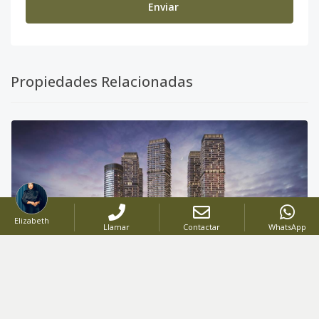
Enviar
Propiedades Relacionadas
Elizabeth
Llamar
Contactar
WhatsApp
VENTA
PROYECTO
-
Código
:
2857