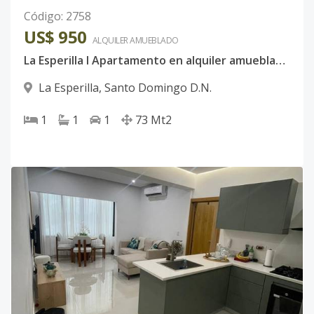
Código
:
2758
US$ 950
ALQUILER
AMUEBLADO
La Esperilla l Apartamento en alquiler amueblado l 1 habitación
La Esperilla
,
Santo Domingo D.N.
1
1
1
73
Mt2