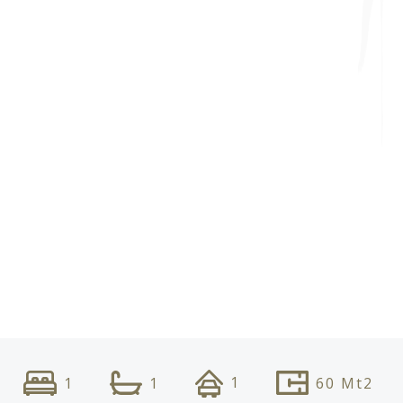
1
1
1
60
Mt2