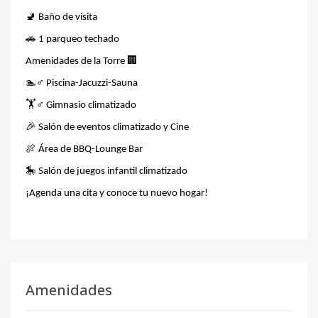
🚽
Baño de visita
🚗
1 parqueo techado
🏢
Amenidades de la Torre
🏊
♂
Piscina-Jacuzzi-Sauna
🏋
♂
Gimnasio climatizado
🎉
Salón de eventos climatizado y Cine
🍖
Área de BBQ-Lounge Bar
🎠
Salón de juegos infantil climatizado
¡Agenda una cita y conoce tu nuevo hogar!
Amenidades