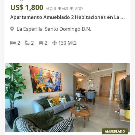
US$ 1,800
ALQUILER
AMUEBLADO
Apartamento Amueblado 2 Habitaciones en La Esperilla con Vista Despejada y Amenidades de Lujo
La Esperilla
,
Santo Domingo D.N.
2
2
2
130
Mt2
AMUEBLADO