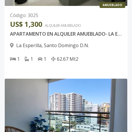
AMUEBLADO
Código
:
3025
US$ 1,300
ALQUILER
AMUEBLADO
APARTAMENTO EN ALQUILER AMUEBLADO- LA ESPERILLA
La Esperilla
,
Santo Domingo D.N.
1
1
1
62.67
Mt2