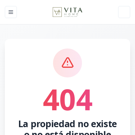
Toggle navigation menu
Toggl
404
La propiedad no existe
o no está disponible