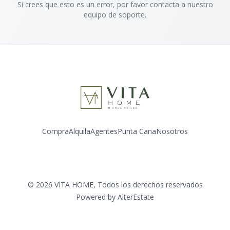
Si crees que esto es un error, por favor contacta a nuestro
equipo de soporte.
Compra
Alquila
Agentes
Punta Cana
Nosotros
Facebook
Instagram
LinkedIn
YouTube
©
2026
VITA HOME
,
Todos los derechos reservados
Powered by
AlterEstate