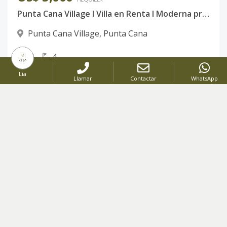
Punta Cana Village l Villa en Renta l Moderna propiedad de 4 habitaciones, pisicna & jardín
Punta Cana Village
,
Punta Cana
4
4
Lia
Llamar
Contactar
WhatsApp
ALQUILER
Código
:
2971