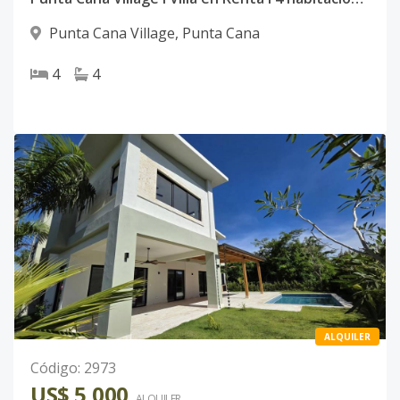
Punta Cana Village
,
Punta Cana
4
4
ALQUILER
Código
:
2973
US$ 5,000
ALQUILER